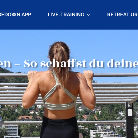
DEDOWN APP
LIVE-TRAINING
RETREAT U
n – So schaffst du dein