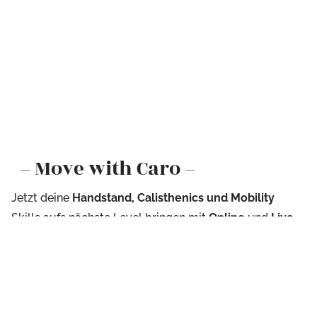
– Move with Caro –
Jetzt deine
Handstand, Calisthenics und Mobility
Skills aufs nächste Level bringen mit
Online
und
Live
-
Angeboten und Events von Caro.UpsideDown.