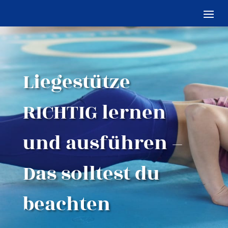
Liegestütze
RICHTIG lernen
und ausführen –
Das solltest du
beachten