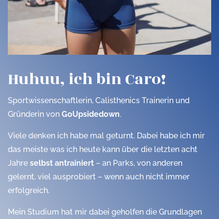
Huhuu, ich bin Caro!
Sportwissenschaftlerin, Calisthenics Trainerin und
Gründerin von
GoUpsidedown
.
Viele denken ich habe mal geturnt. Dabei habe ich mir
das meiste was ich heute kann über die letzten acht
Jahre
selbst antrainiert
– an Parks, von anderen
gelernt, viel ausprobiert – wenn auch nicht immer
erfolgreich.
Mein Studium hat mir dabei geholfen die Grundlagen